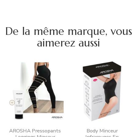
De la même marque, vous
aimerez aussi
AROSHA Pressopants
Body Minceur
Leggings Minceur
Infrarouges En