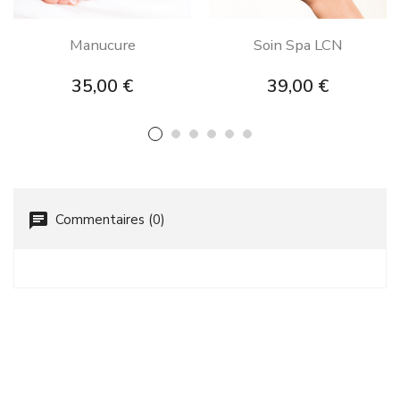
Manucure
Soin Spa LCN
Prix
Prix
35,00 €
39,00 €
chat
Commentaires (0)