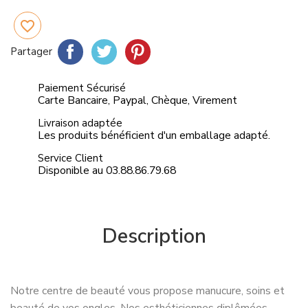
favorite_border
Partager
Tweet
Pinterest
Partager
Paiement Sécurisé
Carte Bancaire, Paypal, Chèque, Virement
Livraison adaptée
Les produits bénéficient d'un emballage adapté.
Service Client
Disponible au 03.88.86.79.68
Description
Notre centre de beauté vous propose manucure, soins et
beauté de vos ongles. Nos esthéticiennes diplômées