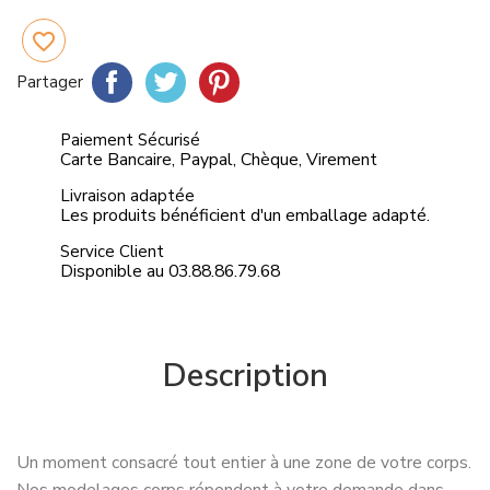
favorite_border
Partager
Tweet
Pinterest
Partager
Paiement Sécurisé
Carte Bancaire, Paypal, Chèque, Virement
Livraison adaptée
Les produits bénéficient d'un emballage adapté.
Service Client
Disponible au 03.88.86.79.68
Description
Un moment consacré tout entier à une zone de votre corps.
Nos modelages corps répondent à votre demande dans