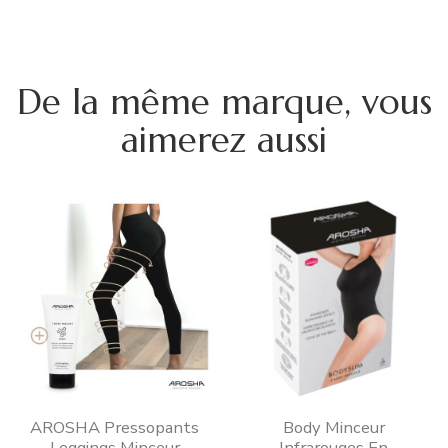
De la même marque, vous
aimerez aussi
AROSHA Pressopants
Body Minceur
Leggings Minceur
Infrarouges En